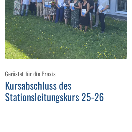
Kursabschluss
des
Gerüstet für die Praxis
Stationsleitungskurs
Kursabschluss des
25-
Stationsleitungskurs 25-26
26