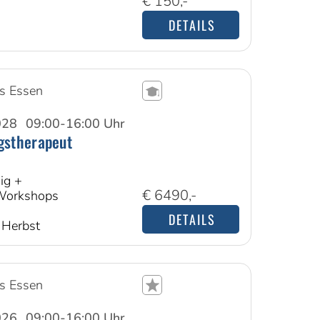
€ 150,-
DETAILS
s Essen
028
09:00-16:00 Uhr
gstherapeut
ig +
€ 6490,-
 Workshops
DETAILS
m Herbst
s Essen
026
09:00-16:00 Uhr