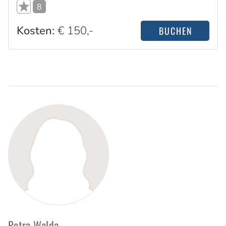
8
Kosten:
€ 150,-
BUCHEN
Standorte
Petra Walda